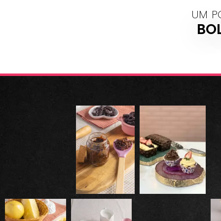
UM P
BO