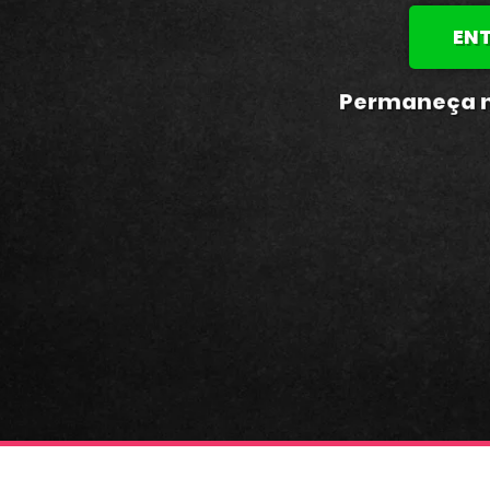
EN
Permaneça n