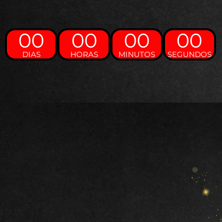
00
00
00
00
DIAS
HORAS
MINUTOS
SEGUNDOS