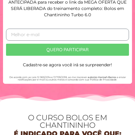
ANTECIPADA para receber o link da MEGA OFERTA
QUE
SERÁ LIBERADA do treinamento completo: Bolos em
Chantininho Turbo 6.0
QUERO PARTICIPAR
Cadastre-se agora você irá se surpreender!
De acordo com as Leis 12.965/2014 e 13.709/2018, ao me inscrever
autorizo Hannah Barros
a enviar
notificações por e-mail ou outros meios e concordo com sua Política de Privacidade.
O CURSO BOLOS EM
CHANTININHO
É INDICADO PARA VOCÊ QUE: