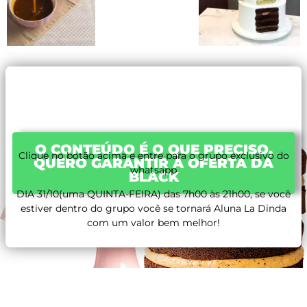
O CONTEÚDO É O QUE PRECISO,
Clique no botão acima e entre para o grupo exclusivo do
QUERO GARANTIR A OFERTA DA
whatsapp
BLACK
DIA 31/10(uma QUINTA-FEIRA) das 7h00 às 21h00, se você
estiver dentro do grupo você se tornará Aluna La Dinda
com um valor bem melhor!