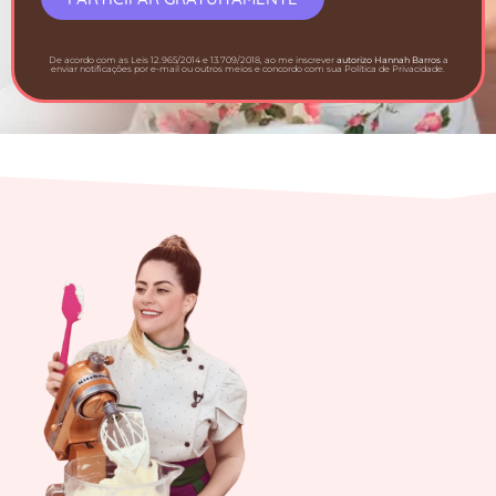
De acordo com as Leis 12.965/2014 e 13.709/2018, ao me inscrever
autorizo Hannah Barros
a
enviar notificações por e-mail ou outros meios e concordo com sua Política de Privacidade.