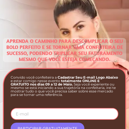
APRENDA O CAMINHO PARA DESCOMPLICAR O SEU
BOLO PERFEITO E SE TORNAR UMA CONFEITEIRA DE
SUCESSO, PODENDO TRIPLICAR SEU FATURAMENTO
MESMO QUE VOCÊ ESTEJA COMEÇANDO.
Convido você confeiteira a
Cadastrar Seu E-mail Logo Abaixo
e estar comigo nesse evento
totalmente ONLINE E
GRATUITO nos dias 09 a 12 de Maio.
Seja você experiente ou
mesmo se está iniciando a sua trajetória na confeitaria, irei te
mostrar tudo o que você precisa saber sobre esse mercado
para se tornar uma referência.
PARTICIPAR GRATUITAMENTE