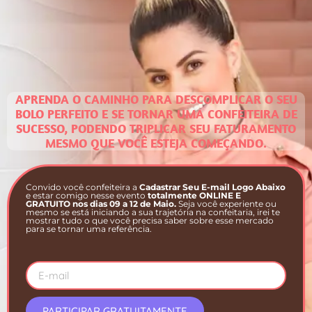
APRENDA O CAMINHO PARA DESCOMPLICAR O SEU
BOLO PERFEITO E SE TORNAR UMA CONFEITEIRA DE
SUCESSO, PODENDO TRIPLICAR SEU FATURAMENTO
MESMO QUE VOCÊ ESTEJA COMEÇANDO.
Convido você confeiteira a
Cadastrar Seu E-mail Logo Abaixo
e estar comigo nesse evento
totalmente ONLINE E
GRATUITO nos dias 09 a 12 de Maio.
Seja você experiente ou
mesmo se está iniciando a sua trajetória na confeitaria, irei te
mostrar tudo o que você precisa saber sobre esse mercado
para se tornar uma referência.
PARTICIPAR GRATUITAMENTE