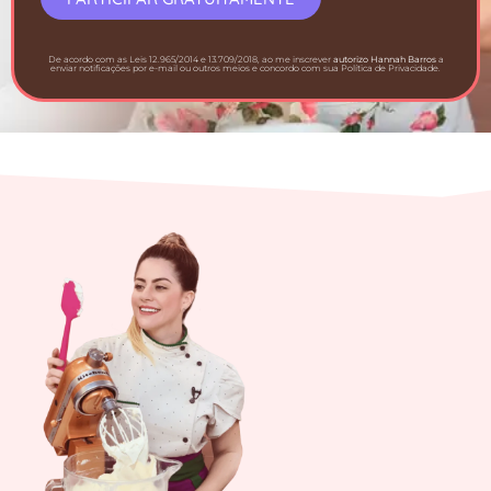
De acordo com as Leis 12.965/2014 e 13.709/2018, ao me inscrever
autorizo Hannah Barros
a
enviar notificações por e-mail ou outros meios e concordo com sua Política de Privacidade.