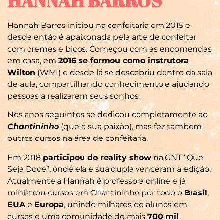
HANNAH BARROS
Hannah Barros iniciou na confeitaria em 2015 e
desde então é apaixonada pela arte de confeitar
com cremes e bicos. Começou com as encomendas
em casa, em
2016 se formou como instrutora
Wilton
(WMI) e desde lá se descobriu dentro da sala
de aula, compartilhando conhecimento e ajudando
pessoas a realizarem seus sonhos.
Nos anos seguintes se dedicou completamente ao
Chantininho
(que é sua paixão), mas fez também
outros cursos na área de confeitaria.
Em 2018
participou do reality show
na GNT “Que
Seja Doce”, onde ela e sua dupla venceram a edição.
Atualmente a Hannah é professora online e já
ministrou cursos em Chantininho por todo o
Brasil
,
EUA
e
Europa
, unindo milhares de alunos em
cursos e uma comunidade de mais
700 mil