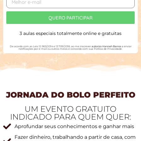
QUERO PARTICIPAR
3 aulas especiais totalmente online e gratuitas
De acordo com as Leis 12.965/2014 e 13.709/2018, ao me inscrever
autorizo Hannah Barros
a enviar
notificações por e-mail ou outros meios e concordo com sua Política de Privacidade.
JORNADA DO BOLO PERFEITO
UM EVENTO GRATUITO
INDICADO PARA QUEM QUER:
Aprofundar seus conhecimentos e ganhar mais
Fazer dinheiro, trabalhando a partir de casa, com