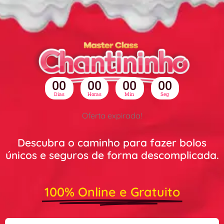
00
00
00
00
Dias
Horas
Min
Seg
Oferta expirada!
Descubra o caminho para fazer bolos
únicos e seguros de forma descomplicada.
100% Online e Gratuito