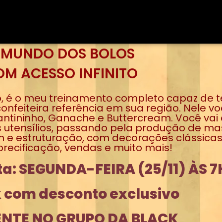
 MUNDO DOS BOLOS
M ACESSO INFINITO
é o meu treinamento completo capaz de te 
feiteira referência em sua região. Nele voc
tininho, Ganache e Buttercream. Você vai 
dos utensílios, passando pela produção de 
m e estruturação, com decorações clássicas,
precificação, vendas e muito mais!
ta: SEGUNDA-FEIRA (25/11) ÀS 
 com desconto exclusivo
NTE NO GRUPO DA BLACK