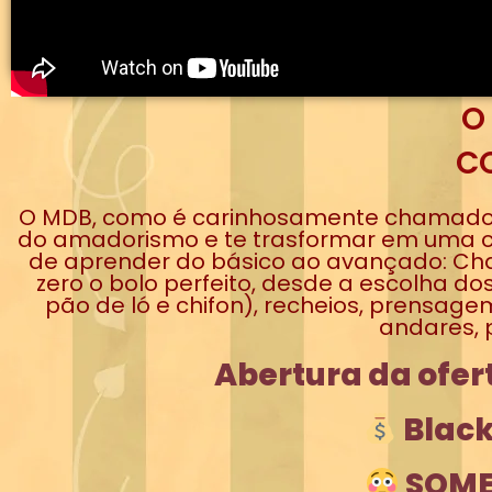
O
CO
O MDB, como é carinhosamente chamado, 
do amadorismo e te trasformar em uma con
de aprender do básico ao avançado: Chan
zero o bolo perfeito, desde a escolha 
pão de ló e chifon), recheios, prensage
andares, 
Abertura da ofer
Black
SOME