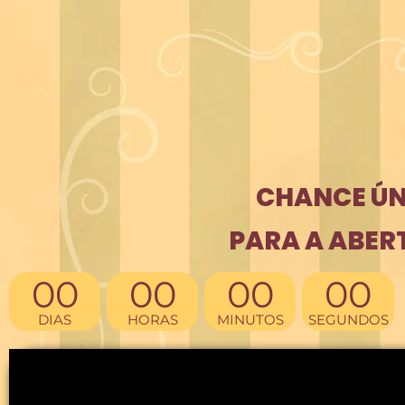
CHANCE ÚN
PARA A ABER
00
00
00
00
DIAS
HORAS
MINUTOS
SEGUNDOS