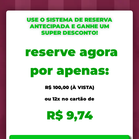
USE O SISTEMA DE RESERVA
ANTECIPADA E GANHE UM
SUPER DESCONTO!
reserve agora
por apenas:
R$ 100,00 (À VISTA)
ou 12x no cartão de
R$ 9,74