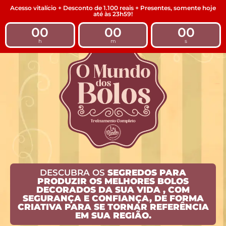
Acesso vitalício + Desconto de 1.100 reais + Presentes, somente hoje
até às 23h59!
00
00
00
h
m
s
DESCUBRA OS
SEGREDOS PARA
PRODUZIR OS MELHORES BOLOS
DECORADOS DA SUA VIDA
, COM
SEGURANÇA E CONFIANÇA, DE FORMA
CRIATIVA PARA SE TORNAR REFERÊNCIA
EM SUA REGIÃO.