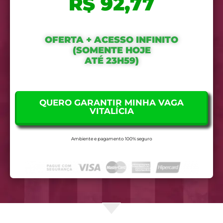
R$ 92,77
OFERTA + ACESSO INFINITO
(SOMENTE HOJE
ATÉ 23H59)
QUERO GARANTIR MINHA VAGA
VITALÍCIA
Ambiente e pagamento 100% seguro