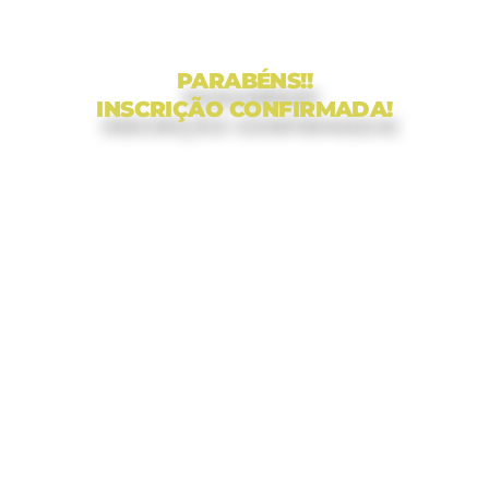
PARABÉNS!!
INSCRIÇÃO CONFIRMADA!
Os dados de acesso ao Treinamento: A COXINHA
PERFEITA, já foram enviados para o seu e-mail.
Aguarde 2 minutinhos e atualize sua caixa de e-
mail.
Atenção: seu link de acesso ao Portal do Aluno foi
enviado pela HOTMART. Verifique na caixa de
Spam, promoções.
Em caso de dúvidas, temos nosso suporte do
WhatsApp:
083996246076
.