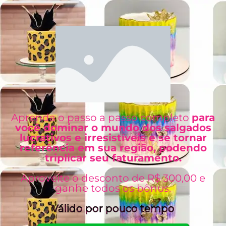
Aprenda o passo a passo completo
para
você dominar o mundo dos salgados
lucrativos e irresistíveis e se tornar
referência em sua região, podendo
triplicar seu faturamento.
Aproveite o desconto de R$ 300,00 e
ganhe todos os bônus.
Válido por pouco tempo