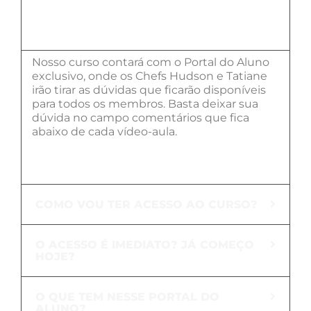
TEM COMUNIDADE NO PORTAL DO
ALUNO?
Nosso curso contará com o Portal do Aluno
exclusivo, onde os Chefs Hudson e Tatiane
irão tirar as dúvidas que ficarão disponíveis
para todos os membros. Basta deixar sua
dúvida no campo comentários que fica
abaixo de cada vídeo-aula.
COMO VOU TER ACESSO AO CURSO?
O ACESSO É IMEDIATO? JÁ COMEÇO
HOJE?
O QUE TEM NESSE PORTAL DO
ALUNO?