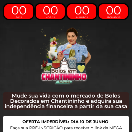
00
00
00
00
DIAS
HORAS
MINUTOS
SEGUNDOS
Mude sua vida com o mercado de Bolos
Decorados em Chantininho e adquira sua
independência financeira a partir da sua casa
OFERTA IMPERDÍVEL: DIA 10 DE JUNHO
Faça sua PRÉ-INSCRIÇÃO para receber o link da MEGA