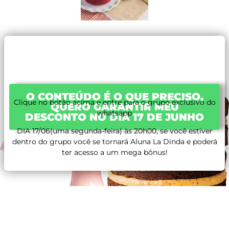
O CONTEÚDO É O QUE PRECISO,
Clique no botão acima e entre para o grupo exclusivo do
QUERO GARANTIR MEU
whatsapp
DESCONTO NO DIA 17 DE JUNHO
DIA 17/06(uma segunda-feira) às 20h00, se você estiver
dentro do grupo você se tornará Aluna La Dinda e poderá
ter acesso a um mega bônus!