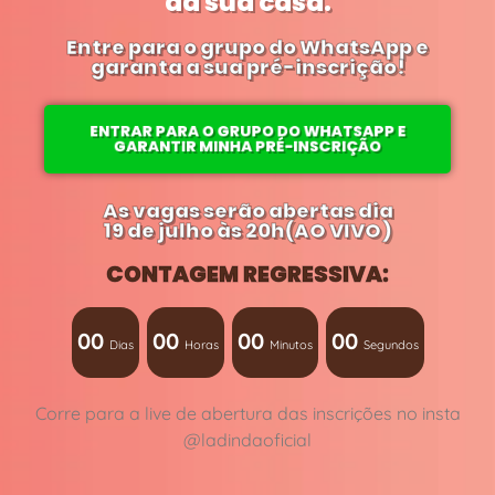
da sua casa.
Entre para o grupo do WhatsApp e
garanta a sua pré-inscrição!
ENTRAR PARA O GRUPO DO WHATSAPP E
GARANTIR MINHA PRÉ-INSCRIÇÃO
As vagas serão abertas dia
19 de julho às 20h(AO VIVO)
CONTAGEM REGRESSIVA:
00
00
00
00
Dias
Horas
Minutos
Segundos
Corre para a live de abertura das inscrições no insta
@ladindaoficial