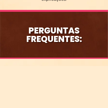
PERGUNTAS
FREQUENTES:
TEM COMUNIDADE NO PORTAL DO ALUNO?
Nosso curso contará com o Portal do Aluno
exclusivo, onde a Hannah Barros irá tirar as dúvidas
que ficarão disponíveis para todos os membros.
COMO VOU TER ACESSO AO CURSO?
O ACESSO É IMEDIATO? JÁ COMEÇO HOJE?