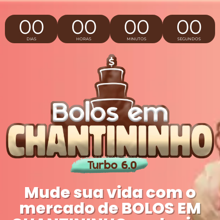
00
00
00
00
DIAS
HORAS
MINUTOS
SEGUNDOS
Mude sua vida com o
mercado de BOLOS EM