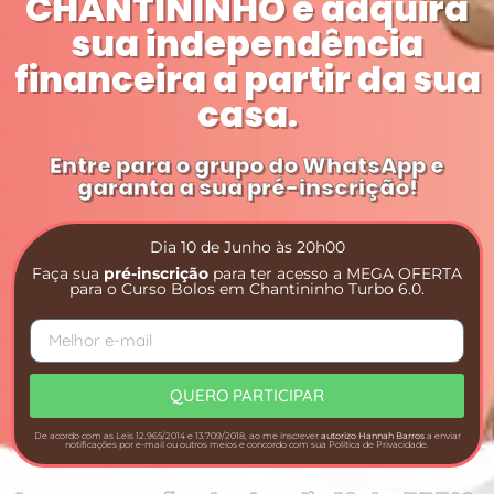
CHANTININHO e adquira
sua independência
financeira a partir da sua
casa.
Entre para o grupo do WhatsApp e
garanta a sua pré-inscrição!
Dia 10 de Junho às 20h00
Faça sua
pré-inscrição
para ter acesso a MEGA OFERTA
para o Curso Bolos em Chantininho Turbo 6.0.
QUERO PARTICIPAR
De acordo com as Leis 12.965/2014 e 13.709/2018, ao me inscrever
autorizo Hannah Barros
a enviar
notificações por e-mail ou outros meios e concordo com sua Política de Privacidade.