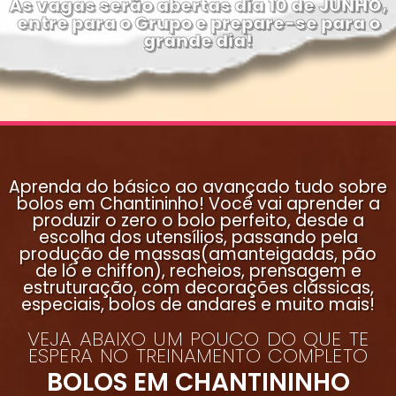
As vagas serão abertas dia 10 de JUNHO,
entre para o Grupo e prepare-se para o
grande dia!
Aprenda do básico ao avançado tudo sobre
bolos em Chantininho! Você vai aprender a
produzir o zero o bolo perfeito, desde a
escolha dos utensílios, passando pela
produção de massas(amanteigadas, pão
de ló e chiffon), recheios, prensagem e
estruturação, com decorações clássicas,
especiais, bolos de andares e muito mais!
VEJA ABAIXO UM POUCO DO QUE TE
ESPERA NO TREINAMENTO COMPLETO
BOLOS EM CHANTININHO